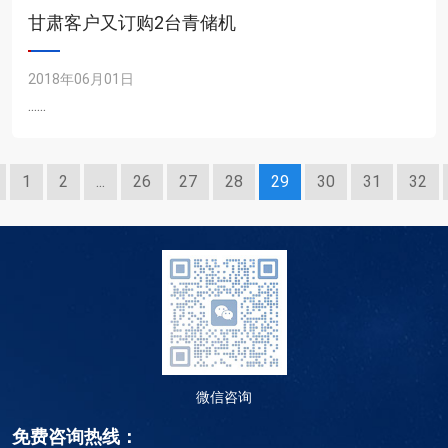
甘肃客户又订购2台青储机
2018年06月01日
......
1
2
...
26
27
28
29
30
31
32
微信咨询
免费咨询热线：