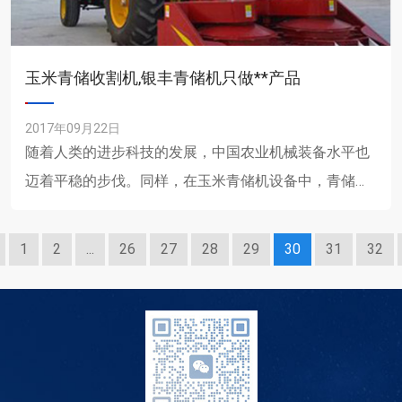
玉米青储收割机,银丰青储机只做**产品
2017年09月22日
随着人类的进步科技的发展，中国农业机械装备水平也
迈着平稳的步伐。同样，在玉米青储机设备中，青储机
作业水平也有明显的增高，自动化服务也越来越完善。
青储机实现了青贮......
1
2
...
26
27
28
29
30
31
32