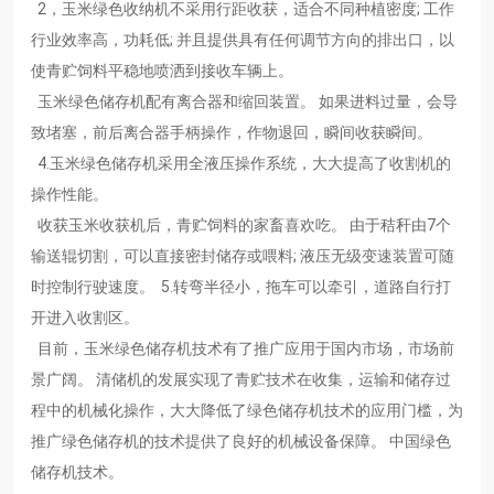
2，玉米绿色收纳机不采用行距收获，适合不同种植密度; 工作
行业效率高，功耗低; 并且提供具有任何调节方向的排出口，以
使青贮饲料平稳地喷洒到接收车辆上。
玉米绿色储存机配有离合器和缩回装置。 如果进料过量，会导
致堵塞，前后离合器手柄操作，作物退回，瞬间收获瞬间。
4.玉米绿色储存机采用全液压操作系统，大大提高了收割机的
操作性能。
收获玉米收获机后，青贮饲料的家畜喜欢吃。 由于秸秆由7个
输送辊切割，可以直接密封储存或喂料; 液压无级变速装置可随
时控制行驶速度。 5.转弯半径小，拖车可以牵引，道路自行打
开进入收割区。
目前，玉米绿色储存机技术有了推广应用于国内市场，市场前
景广阔。 清储机的发展实现了青贮技术在收集，运输和储存过
程中的机械化操作，大大降低了绿色储存机技术的应用门槛，为
推广绿色储存机的技术提供了良好的机械设备保障。 中国绿色
储存机技术。