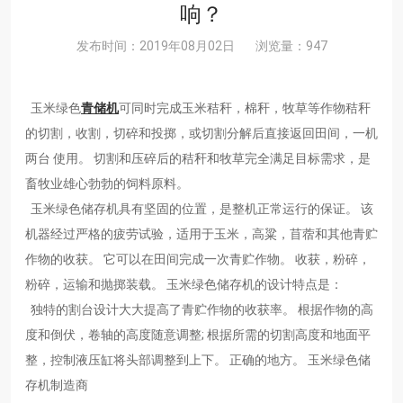
响？
发布时间：2019年08月02日
浏览量：947
玉米绿色
青储机
可同时完成玉米秸秆，棉秆，牧草等作物秸秆
的切割，收割，切碎和投掷，或切割分解后直接返回田间，一机
两台 使用。 切割和压碎后的秸秆和牧草完全满足目标需求，是
畜牧业雄心勃勃的饲料原料。
玉米绿色储存机具有坚固的位置，是整机正常运行的保证。 该
机器经过严格的疲劳试验，适用于玉米，高粱，苜蓿和其他青贮
作物的收获。 它可以在田间完成一次青贮作物。 收获，粉碎，
粉碎，运输和抛掷装载。 玉米绿色储存机的设计特点是：
独特的割台设计大大提高了青贮作物的收获率。 根据作物的高
度和倒伏，卷轴的高度随意调整; 根据所需的切割高度和地面平
整，控制液压缸将头部调整到上下。 正确的地方。 玉米绿色储
存机制造商